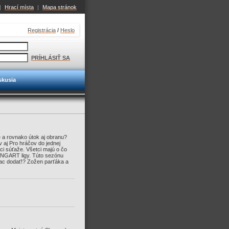
|
Hrací místa
|
Mapa stránok
Registrácia
/
Heslo
PRÍHLÁSIŤ SA
skusia
e a rovnako útok aj obranu?
 aj Pro hráčov do jednej
i súťaže. Všetci majú o čo
SENGART ligy. Túto sezónu
ac dodať!? Zožen parťáka a