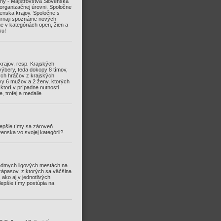
óny - Majstrovstvá Slovenska
organizačnej úrovni. Spoločne
venska krajov. Spoločne s
turnaji spoznáme nových
e v kategóriách open, žien a
ku!
 krajov, resp. Krajských
výbery, teda dokopy 8 tímov,
ých hráčov z krajských
tavy 6 mužov a 2 ženy, ktorých
ktorí v prípadne nutnosti
 trofej a medaile.
epšie tímy sa zároveň
venska vo svojej kategórii?
iedmych ligových mestách na
zápasov, z ktorých sa väčšina
 ako aj v jednotlivých
jlepšie tímy postúpia na