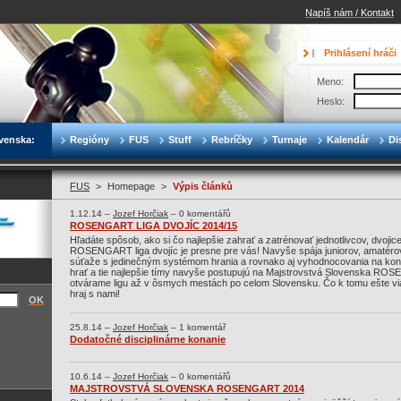
Napíš nám / Kontakt
Prihlásení hráči
Meno:
Heslo:
venska:
Regióny
FUS
Stuff
Rebríčky
Turnaje
Kalendár
Di
FUS
>
Homepage
>
Výpis článků
1.12.14 –
Jozef Horčiak
– 0 komentářů
ROSENGART LIGA DVOJÍC 2014/15
Hľadáte spôsob, ako si čo najlepšie zahrať a zatrénovať jednotlivcov, dvojic
ROSENGART liga dvojíc je presne pre vás! Navyše spája juniorov, amatérov
súťaže s jedinečným systémom hrania a rovnako aj vyhodnocovania na konc
hrať a tie najlepšie tímy navyše postupujú na Majstrovstvá Slovenska RO
otvárame ligu až v ôsmych mestách po celom Slovensku. Čo k tomu ešte vi
hraj s nami!
OK
25.8.14 –
Jozef Horčiak
– 1 komentář
Dodatočné disciplinárne konanie
10.6.14 –
Jozef Horčiak
– 0 komentářů
MAJSTROVSTVÁ SLOVENSKA ROSENGART 2014