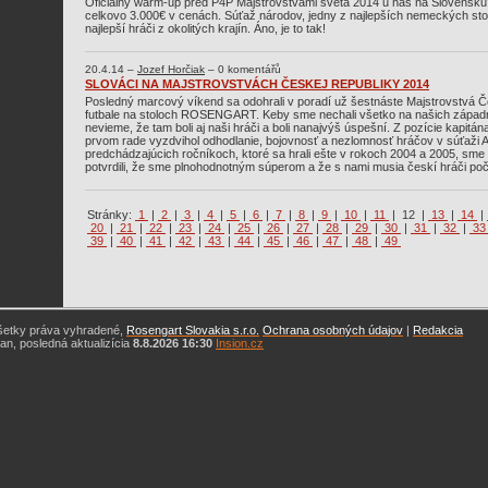
Oficiálny warm-up pred P4P Majstrovstvami sveta 2014 u nás na Slovensku?
celkovo 3.000€ v cenách. Súťaž národov, jedny z najlepších nemeckých stoln
najlepší hráči z okolitých krajín. Áno, je to tak!
20.4.14 –
Jozef Horčiak
– 0 komentářů
SLOVÁCI NA MAJSTROVSTVÁCH ČESKEJ REPUBLIKY 2014
Posledný marcový víkend sa odohrali v poradí už šestnáste Majstrovstvá Č
futbale na stoloch ROSENGART. Keby sme nechali všetko na našich západn
nevieme, že tam boli aj naši hráči a boli nanajvýš úspešní. Z pozície kapit
prvom rade vyzdvihol odhodlanie, bojovnosť a nezlomnosť hráčov v súťaži A
predchádzajúcich ročníkoch, ktoré sa hrali ešte v rokoch 2004 a 2005, sme
potvrdili, že sme plnohodnotným súperom a že s nami musia českí hráči počí
Stránky:
1
|
2
|
3
|
4
|
5
|
6
|
7
|
8
|
9
|
10
|
11
|
12
|
13
|
14
|
20
|
21
|
22
|
23
|
24
|
25
|
26
|
27
|
28
|
29
|
30
|
31
|
32
|
3
39
|
40
|
41
|
42
|
43
|
44
|
45
|
46
|
47
|
48
|
49
šetky práva vyhradené,
Rosengart Slovakia s.r.o.
Ochrana osobných údajov
|
Redakcia
n, posledná aktualizícia
8.8.2026 16:30
Insion.cz