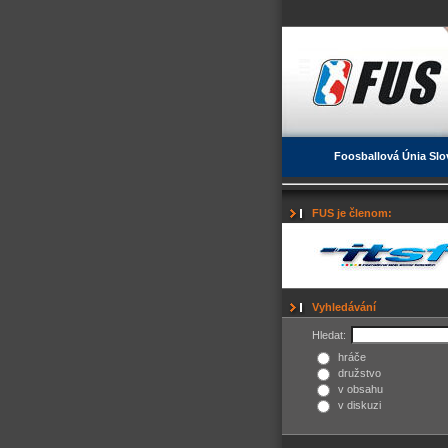
Foosballová Únia Slo
FUS je členom:
Vyhledávání
Hledat:
hráče
družstvo
v obsahu
v diskuzi