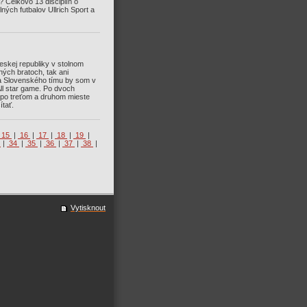
 Celkovo 13 disciplín o
ých futbalov Ullrich Sport a
eskej republiky v stolnom
ých bratoch, tak ani
ána Slovenského tímu by som v
ll star game. Po dvoch
 po treťom a druhom mieste
tať.
15
|
16
|
17
|
18
|
19
|
3
|
34
|
35
|
36
|
37
|
38
|
Vytisknout