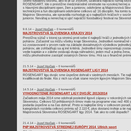
Stolno futbalovú sezónu, ako to je už zvykom, uzatvára najväčší turnaj sez
ROSENGART. Ide o prestížne medzinárodné stretnutie na vysokej hernej a 
s hlavnými disciplínami open, žien a juniorov, odohráme aj Majstrovstvá Slo
technickými a fun disciplínami odohráme celkovo až 16 disciplín. Na tomto 
Majstrov Slovenska, ale spravidla rozhoduje aj o najlepších hráčoch v sezón
juniorov. Neváhaj a nenechaj si ujsť najväčší foosballový festival na Slovens
9.6.14 –
Jozef Horčiak
– 0 komentářů
MAJSTROVSTVÁ SLOVENSKA KRAJOV 2014
Prestížna súťaž v ktorej sa stretnú proti sebe tí najlepší hráči z jednotlivých
pohárov. Zúčastniť sa môžu všetky kraje Slovenska. Jednotlivé nominačné 
sú zostavované v prvom rade na základe dosiahnutých výsledkov jednotliv
pohárov, ale zohľadňujú sa aj iné kritériá. Jednotlivé tímy reprezentujú zos
vedie kapitán a v zálohe ostávajú dvaja náhradníci, jeden muž a jedna žena, 
môžu plnohodnotne zastúpiť ostatných členov tímu. Hrá sa o finančné prémie,
21.5.14 –
Jozef Horčiak
– 0 komentářů
MAJSTROVSTVÁ SLOVENSKA ROSENGART LIGY 2014
ROSENGART ligu dvojíc sme úspešne dohrali v siedmych mestách. Tie najl
kvalifikovali do finále. Kto z nich sa však stane novým ligovým Majstrom Slo
14.5.14 –
Jozef Horčiak
– 0 komentářů
VYHODNOTENIE ROSENGART LIGY DVOJÍC 2013/2014
Začiatkom mája 2014 sme odohrali posledné ligové zápasy v rekordných s
Slovensku. Celkovo 53 prihlásených tímov malo na programe viac než 400 
podarila úspešne a na čas dohrať. Preto si najlepšie tímy v celkovom poradí,
kategóriách rozdelia celkovú prémiu až 2.110 €, plus dostanú trofeje a tie na
Majstrovstvá Slovenska ROSENGART ligy 2014. Tak ako to celé dopadlo?
21.4.14 –
Jozef Horčiak
– 0 komentářů
P4P MAJSTROVSTVÁ STREDNEJ EURÓPY 2014_Ullrich sport