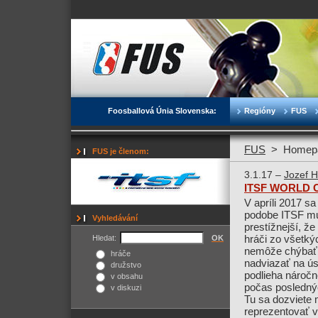
Foosballová Únia Slovenska:
Regióny
FUS
FUS
>
Homep
FUS je členom:
3.1.17 –
Jozef H
ITSF WORLD CU
V apríli 2017 
podobe ITSF mut
Vyhledávání
prestížnejší, že
hráči zo všetkýc
Hledat:
OK
nemôže chýbať a
hráče
nadviazať na ús
družstvo
podlieha náročne
v obsahu
počas posledný
v diskuzi
Tu sa dozviete 
reprezentovať v 