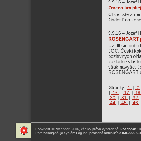
9.9.16 –
Jozef H
Zmena krajskej
Chceli ste zmeni
žiadosť do kon
9.9.16 –
Jozef H
ROSENGART pre
Už dlhšiu dobu h
JGC. Českí kole
pozitívnych ohl
základné vlastn
však navyše. Je 
ROSENGART už 
Stránky:
1
|
2
|
16
|
17
|
1
30
|
31
|
32
44
|
45
|
46
Copyright © Rosengart 2006, všetky práva vyhradené,
Rosengart Slo
Data zabezpečuje systém Leguan, posledná aktualizícia
8.8.2026 01