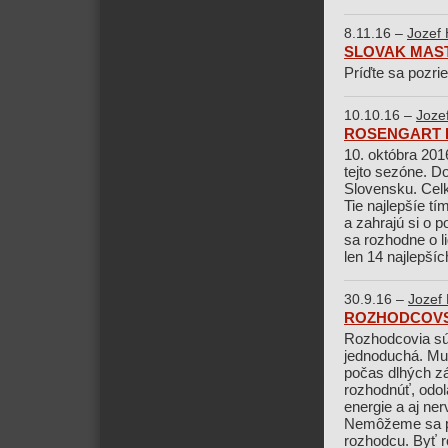
8.11.16 –
Jozef 
SLOVAK MAST
Príďte sa pozri
10.10.16 –
Joze
ROSENGART LI
10. októbra 201
tejto sezóne. D
Slovensku. Celko
Tie najlepšíe t
a zahrajú si o
sa rozhodne o l
len 14 najlepšíc
30.9.16 –
Jozef 
ROZHODCOVS
Rozhodcovia sú 
jednoduchá. Mus
počas dlhých zá
rozhodnúť, odol
energie a aj ner
Nemôžeme sa pr
rozhodcu. Byť r