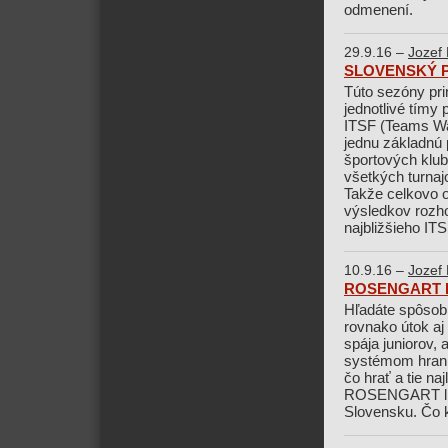
odmenení.
29.9.16 –
Jozef 
SLOVENSKÝ P
Túto sezóny pr
jednotlivé tímy
ITSF (Teams War
jednu základnú 
športových klu
všetkých turnajo
Takže celkovo o
výsledkov rozh
najbližšieho IT
10.9.16 –
Jozef 
ROSENGART LI
Hľadáte spôsob, 
rovnako útok a
spája juniorov,
systémom hrani
čo hrať a tie n
ROSENGART ligy
Slovensku. Čo k